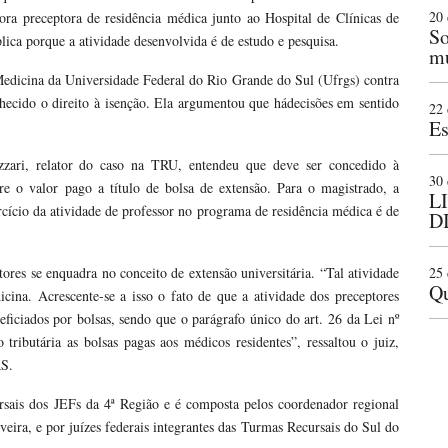
20 
sora preceptora de residência médica junto ao Hospital de Clínicas de
So
ica porque a atividade desenvolvida é de estudo e pesquisa.
mu
 Medicina da Universidade Federal do Rio Grande do Sul (Ufrgs) contra
ecido o direito à isenção. Ela argumentou que hádecisões em sentido
22 
Es
Lazzari, relator do caso na TRU, entendeu que deve ser concedido à
30 
re o valor pago a título de bolsa de extensão. Para o magistrado, a
L
ercício da atividade de professor no programa de residência médica é de
D
ores se enquadra no conceito de extensão universitária. “Tal atividade
25 
Qu
icina. Acrescente-se a isso o fato de que a atividade dos preceptores
eficiados por bolsas, sendo que o parágrafo único do art. 26 da Lei nº
tributária as bolsas pagas aos médicos residentes”, ressaltou o juiz,
RS.
ursais dos JEFs da 4ª Região e é composta pelos coordenador regional
veira, e por juízes federais integrantes das Turmas Recursais do Sul do