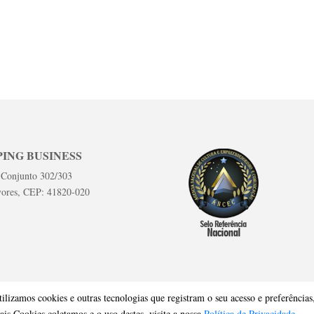
ING BUSINESS
 Conjunto 302/303
vores, CEP: 41820-020
tilizamos cookies e outras tecnologias que registram o seu acesso e preferênci
uais Cookies coletamos e o uso destes, visite a nossa
Política de Privacidade.
o de Advocacia em Salvador - BA