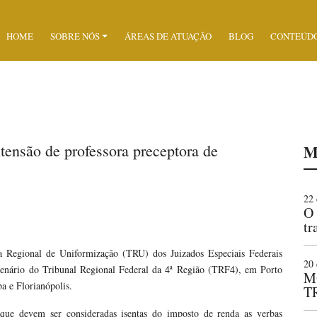
HOME
SOBRE NÓS
ÁREAS DE ATUAÇÃO
BLOG
CONTEÚD
xtensão de professora preceptora de
M
22 
O 
tr
ma Regional de Uniformização (TRU) dos Juizados Especiais Federais
20 
lenário do Tribunal Regional Federal da 4ª Região (TRF4), em Porto
M
ba e Florianópolis.
T
que devem ser consideradas isentas do imposto de renda as verbas