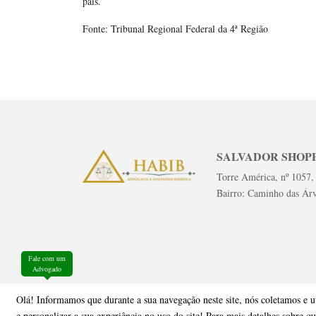
país.
Fonte: Tribunal Regional Federal da 4ª Região
SALVADOR SHOPP
Torre América, nº 1057,
Bairro: Caminho das Ár
Fale com um
Advogado
Olá! Informamos que durante a sua navegação neste site, nós coletamos e u
e personalizar a sua experiência no uso do site! Para mais detalhes sobre q
@Copyrigth 2026 - Todos os direitos reservados a Escritóri