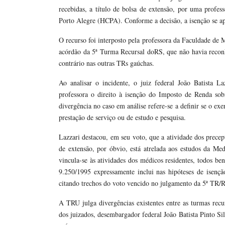
recebidas, a título de bolsa de extensão, por uma profes
Porto Alegre (HCPA). Conforme a decisão, a isenção se apl
O recurso foi interposto pela professora da Faculdade de
acórdão da 5ª Turma Recursal doRS, que não havia reconh
contrário nas outras TRs gaúchas.
Ao analisar o incidente, o juiz federal João Batista 
professora o direito à isenção do Imposto de Renda sob
divergência no caso em análise refere-se a definir se o ex
prestação de serviço ou de estudo e pesquisa.
Lazzari destacou, em seu voto, que a atividade dos precept
de extensão, por óbvio, está atrelada aos estudos da Med
vincula-se às atividades dos médicos residentes, todos ben
9.250/1995 expressamente inclui nas hipóteses de isenção 
citando trechos do voto vencido no julgamento da 5ª TR/
A TRU julga divergências existentes entre as turmas rec
dos juizados, desembargador federal João Batista Pinto Sil