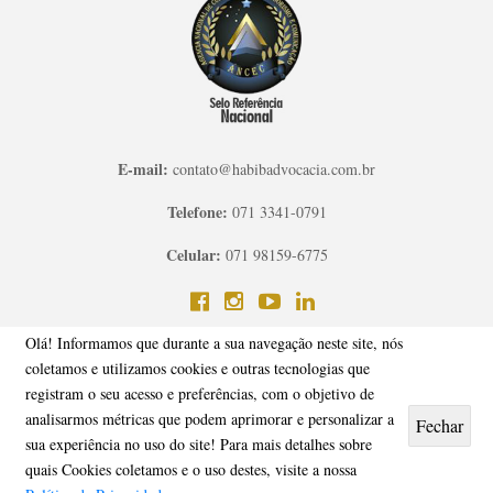
E-mail:
contato@habibadvocacia.com.br
Telefone:
071 3341-0791
Celular:
071 98159-6775
Olá! Informamos que durante a sua navegação neste site, nós
coletamos e utilizamos cookies e outras tecnologias que
registram o seu acesso e preferências, com o objetivo de
Fale com um
@Copyrigth 2026 - Todos os direitos reservados a Escritório de Advocacia
Advogado
analisarmos métricas que podem aprimorar e personalizar a
Fechar
em Salvador - BA
sua experiência no uso do site! Para mais detalhes sobre
quais Cookies coletamos e o uso destes, visite a nossa